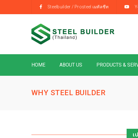
Steelbuilder
/
Prosteel เมทัลชีท
Y
HOME
ABOUT US
PRODUCTS & SER
WHY STEEL BUILDER
เ