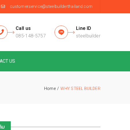
customerservice@steelbuilderthailand.com
Call us
Line ID
085-148-5757
steelbuilder
ACT US
Home
WHY STEEL BUILDER
ิม