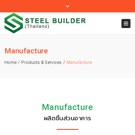
Steelbuilder
/
Prosteel เมทัลชีท
Youtube
Close
top
085-148-5757
Tog
bar
customerservice@steelbuilderthailand.com
navi
Manufacture
Home
Products & Services
Manufacture
Manufacture
ผลิตชิ้นส่วนอาคาร